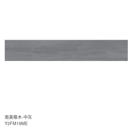
南美橡木-中灰
Y2FM19ME