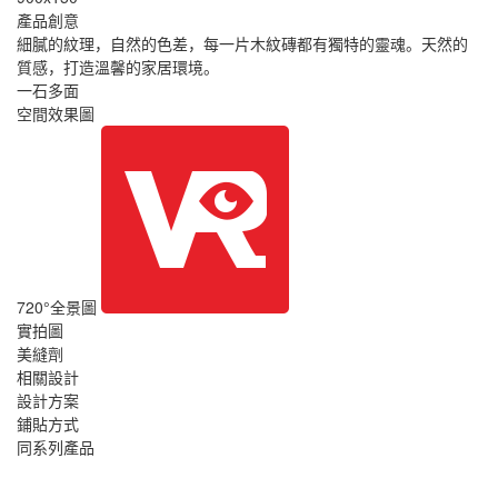
產品創意
細膩的紋理，自然的色差，每一片木紋磚都有獨特的靈魂。天然的
質感，打造溫馨的家居環境。
一石多面
空間效果圖
720°全景圖
實拍圖
美縫劑
相關設計
設計方案
鋪貼方式
同系列產品