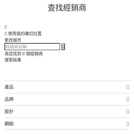
查找經銷商

使用我的確切位置

更改城市

為您找到
0
個經銷商
搜索結果
產品

品牌

設計

網絡
