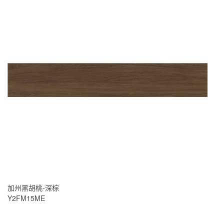
加州黑胡桃-深棕
Y2FM15ME