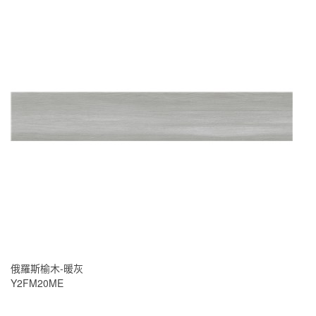
俄羅斯榆木-暖灰
Y2FM20ME