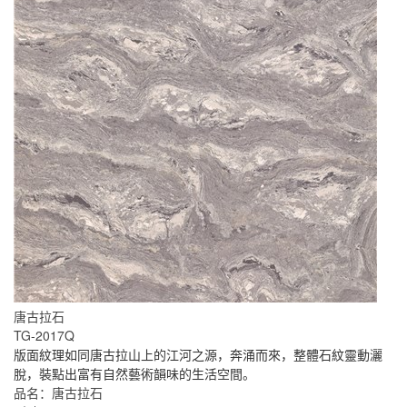
唐古拉石
TG-2017Q
版面紋理如同唐古拉山上的江河之源，奔涌而來，整體石紋靈動灑
脫，裝點出富有自然藝術韻味的生活空間。
品名：唐古拉石