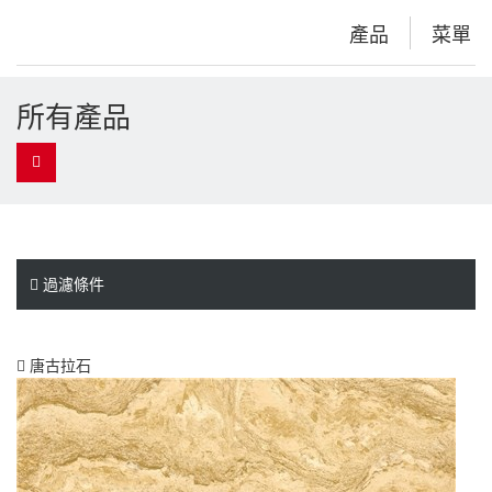
產品
菜單
所有
產品

過濾條件

唐古拉石
