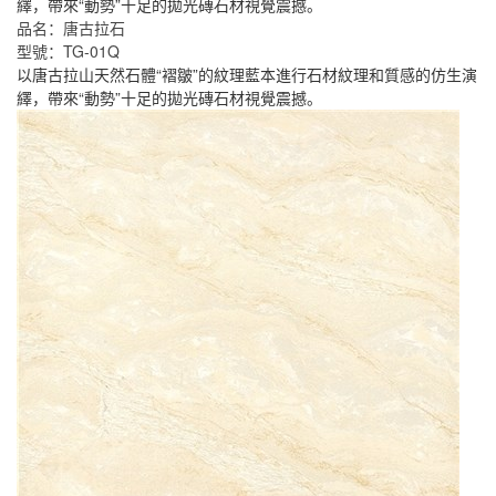
繹，帶來“動勢”十足的拋光磚石材視覺震撼。
品名：唐古拉石
型號：TG-01Q
以唐古拉山天然石體“褶皺”的紋理藍本進行石材紋理和質感的仿生演
繹，帶來“動勢”十足的拋光磚石材視覺震撼。