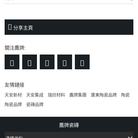

分享主頁
關注鷹牌:





友情鏈接
天安新材
天安集成
瑞欣材料
鷹牌集團
廣東陶瓷品牌
陶瓷
陶瓷品牌
瓷磚品牌
鷹牌瓷磚