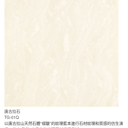
唐古拉石
TG-01Q
以唐古拉山天然石體“褶皺”的紋理藍本進行石材紋理和質感的仿生演