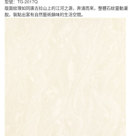
型號：TG-2017Q
版面紋理如同唐古拉山上的江河之源，奔涌而來，整體石紋靈動灑
脫，裝點出富有自然藝術韻味的生活空間。